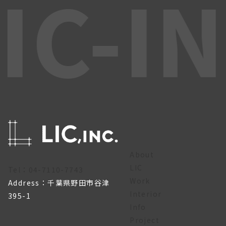
IC-I
About
LIC
Tel：04-7110-7743
Work
Address：千葉県野田市谷津
Interior
395-1
Info
Project